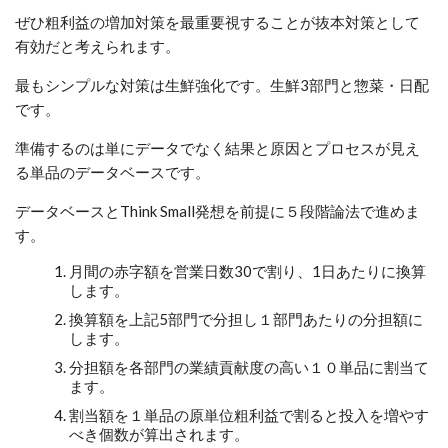
ぜひ粗利益の増加対策を最重要視することが抜本対策として
有効だと考えられます。
最もシンプルな対策は生鮮強化です。生鮮
3
部門と惣菜・日配
です。
準備するのは単にデータでなく結果と原因とプロセスが見え
る単品のデータベースです。
データベースと
Think
Small
発想を前提に５段階論法で進めま
す。
月間の赤字額を営業日数
30
で割り、
1
日あたりに換算
します。
換算額を上記5部門で分担し１部門あたりの分担額に
します。
分担額を各部門の業績貢献度の高い１０単品に割当て
ます。
割当額を１単品の原単位粗利益で割ると投入を増やす
べき個数が算出されます。